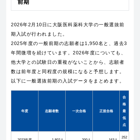
前期
2026年2月10日に大阪医科薬科大学の一般選抜前
期入試が行われました。
2025年度の一般前期の志願者は1,950名と、過去3
年間微増を続けています。2026年度についても、
他大学との試験日の重複がないことから、志願者
数は前年度と同程度の規模になると予想します。
以下に一般選抜前期の入試データをまとめます。
合
格
年度
志願者数
一次合格
正規合格
最
低
点
252
2023年度
1,802人
200人
163人