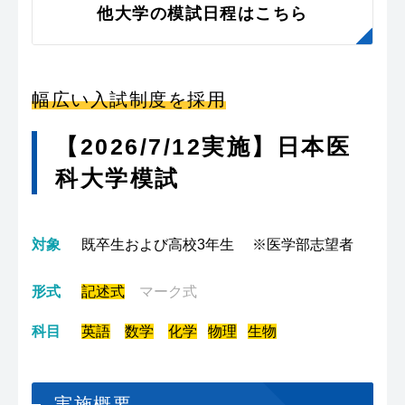
他大学の模試日程はこちら
幅広い入試制度を採用
【2026/7/12実施】日本医
科大学模試
対象
既卒生および高校3年生
※医学部志望者
形式
記述式
マーク式
科目
英語
数学
化学
物理
生物
実施概要