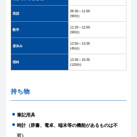
09:30～11:00
英語
(90分)
11:20～12:50
数学
(90分)
12:50～13:35
昼休み
(45分)
13:35～15:35
理科
(120分)
持ち物
筆記用具
時計（辞書、電卓、端末等の機能があるものは不
可）