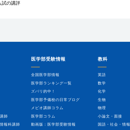
入試の講評
医学部受験情報
教科
全国医学部情報
英語
医学部ランキング一覧
数学
ズバリ的中！
化学
医学部予備校の日常ブログ
生物
メビオ講師コラム
物理
講師
医学部コラム
小論文・面接
情報科講師
動画版：医学部受験情報
国語・社会・情