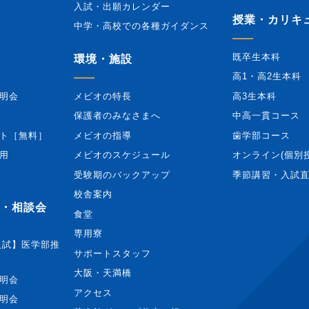
入試・出願カレンダー
授業・カリキ
中学・高校での各種ガイダンス
既卒生本科
環境・施設
高1・高2生本科
明会
メビオの特長
高3生本科
保護者のみなさまへ
中高一貫コース
ト［無料］
メビオの指導
歯学部コース
用
メビオのスケジュール
オンライン(個別
受験期のバックアップ
季節講習・入試
校舎案内
・相談会
食堂
専用寮
度入試】医学部推
サポートスタッフ
大阪・天満橋
明会
アクセス
明会