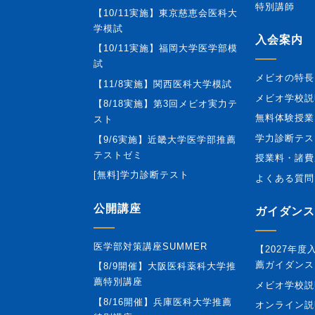
特別講師
【10/11実施】東京慈恵会医科大
学模試
入会案内
【10/11実施】福岡大学医学部模
試
メビオの特長
【11/8実施】関西医科大学模試
メビオ学校説
【8/18実施】第3回メビオ実力テ
無料体験授業
スト
学力診断テス
【9/6実施】近畿大学医学部推薦
テストゼミ
授業料・諸費
[無料]学力診断テスト
よくある質問
公開講座
ガイダンス
医学部対策講座SUMMER
【2027年
薦ガイダンス
【8/9開催】大阪医科薬科大学推
薦特別講座
メビオ学校説
【8/16開催】兵庫医科大学推薦
オンライン説