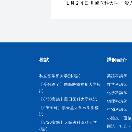
１月２４日 川崎医科大学 一般
模試
講師紹介
私立医学部大学別模試
英語科講師
【受付終了】国際医療福祉大学模
数学科講師
試
化学科講師
【8/30実施】藤田医科大学模試
物理科講師
【9/6実施】順天堂大学医学部模
生物科講師
試
小論文・面接
【9/20実施】大阪医科薬科大学
国語・社会・
模試