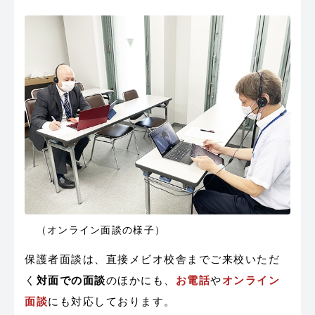
（オンライン面談の様子）
保護者面談は、直接メビオ校舎までご来校いただ
く
対面での面談
のほかにも、
お電話
や
オンライン
面談
にも対応しております。