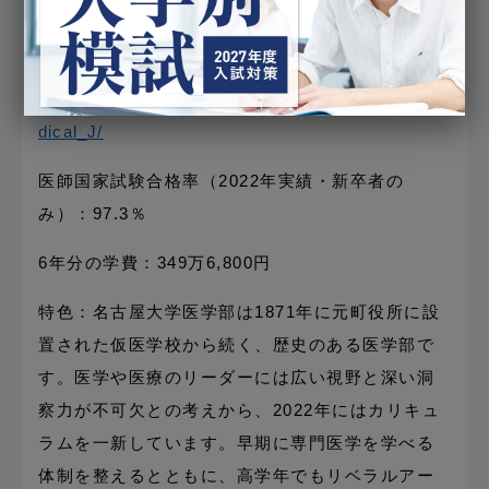
所在地：愛知県名古屋市昭和区鶴舞町65番地
公式サイト：
https://www.med.nagoya-u.ac.jp/me
dical_J/
医師国家試験合格率（2022年実績・新卒者の
み）：97.3％
6年分の学費：349万6,800円
特色：名古屋大学医学部は1871年に元町役所に設
置された仮医学校から続く、歴史のある医学部で
す。医学や医療のリーダーには広い視野と深い洞
察力が不可欠との考えから、2022年にはカリキュ
ラムを一新しています。早期に専門医学を学べる
体制を整えるとともに、高学年でもリベラルアー