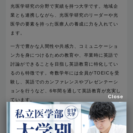
光医学研究の分野で実績を持つ大学です。地域企
業とも連携しながら、光医学研究のリーダーや光
医学の要素を持った医療人の養成に力を入れてい
ます。
一方で豊かな人間性や共感力、コミュニケーショ
ン力を身につけるための教育や、卒業時に英語で
討論ができることを目指し英語教育に特化してい
るのも特徴です。奇数学年には全員がTOEICを受
験し、英語でのカンファレンスやプレゼンテーシ
ョンを行うなど、6年間を通して英語教育が充実し
Close
ています。
名古屋大学医学部