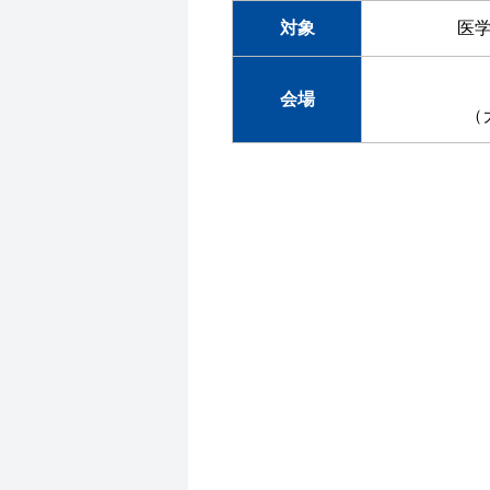
対象
医
会場
（