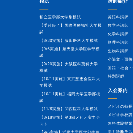
模試
講師紹介
私立医学部大学別模試
英語科講師
【受付終了】国際医療福祉大学模
数学科講師
試
化学科講師
【8/30実施】藤田医科大学模試
物理科講師
【9/6実施】順天堂大学医学部模
生物科講師
試
小論文・面接
【9/20実施】大阪医科薬科大学
国語・社会・
模試
特別講師
【10/11実施】東京慈恵会医科大
学模試
入会案内
【10/11実施】福岡大学医学部模
試
メビオの特長
【11/8実施】関西医科大学模試
メビオ学校説
【8/18実施】第3回メビオ実力テ
無料体験授業
スト
学力診断テス
【9/6実施】近畿大学医学部推薦