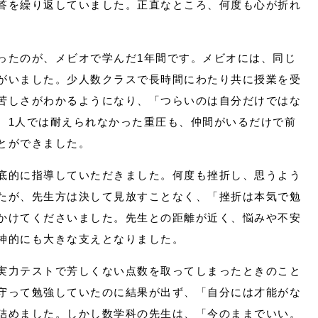
答を繰り返していました。正直なところ、何度も心が折れ
ったのが、メビオで学んだ1年間です。メビオには、同じ
がいました。少人数クラスで長時間にわたり共に授業を受
苦しさがわかるようになり、「つらいのは自分だけではな
。1人では耐えられなかった重圧も、仲間がいるだけで前
とができました。
底的に指導していただきました。何度も挫折し、思うよう
たが、先生方は決して見放すことなく、「挫折は本気で勉
かけてくださいました。先生との距離が近く、悩みや不安
神的にも大きな支えとなりました。
実力テストで芳しくない点数を取ってしまったときのこと
守って勉強していたのに結果が出ず、「自分には才能がな
詰めました。しかし数学科の先生は、「今のままでいい。