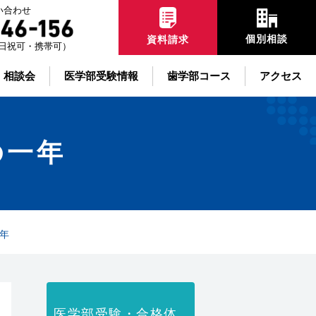
い合わせ
個別相談
資料請求
00土日祝可・携帯可）
・相談会
医学部受験情報
歯学部コース
アクセス
の一年
年
医学部受験・合格体