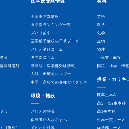
医学部受験情報
教科
全国医学部情報
英語
医学部ランキング一覧
数学
ズバリ的中！
化学
医学部予備校の日常ブログ
生物
メビオ講師コラム
物理
講師
医学部コラム
小論文・面接
情報科講師
動画版：医学部受験情報
国語・社会・情
入試・出願カレンダー
授業・カリキ
中学・高校での各種ガイダンス
既卒生本科
環境・施設
高1・高2生本科
明会
メビオの特長
高3生本科
保護者のみなさまへ
中高一貫コース
ト［無料］
メビオの指導
歯学部コース