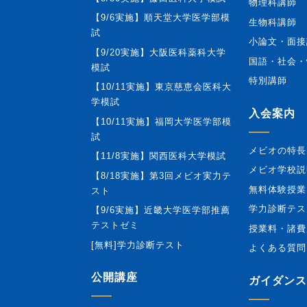
物理科講師
【9/6実施】順天堂大学医学部模
生物科講師
試
小論文・面接
【9/20実施】大阪医科薬科大学
国語・社会・
模試
特別講師
【10/11実施】東京慈恵会医科大
学模試
入会案内
【10/11実施】福岡大学医学部模
試
メビオの特長
【11/8実施】関西医科大学模試
メビオ学校説
【8/18実施】第3回メビオ実力テ
無料体験授業
スト
学力診断テス
【9/6実施】近畿大学医学部推薦
テストゼミ
授業料・諸費
[無料]学力診断テスト
よくある質問
公開講座
ガイダンス