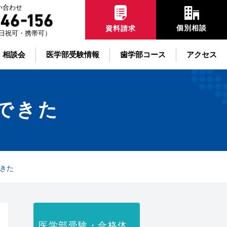
い合わせ
個別相談
資料請求
00土日祝可・携帯可）
・相談会
医学部受験情報
歯学部コース
アクセス
できた
きた
医学部受験・合格体