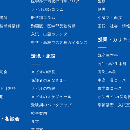
医学部予備校の日常ブログ
生物
メビオ講師コラム
物理
講師
医学部コラム
小論文・面接
情報科講師
動画版：医学部受験情報
国語・社会・情
入試・出願カレンダー
授業・カリキ
中学・高校での各種ガイダンス
既卒生本科
環境・施設
高1・高2生本科
明会
メビオの特長
高3生本科
保護者のみなさまへ
中高一貫コース
ト［無料］
メビオの指導
歯学部コース
用
メビオのスケジュール
オンライン(個別
受験期のバックアップ
季節講習・入試
校舎案内
・相談会
食堂
専用寮