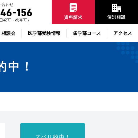
い合わせ
個別相談
資料請求
00土日祝可・携帯可）
・相談会
医学部受験情報
歯学部コース
アクセス
的中！
ズバリ的中！