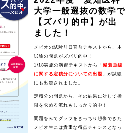
大学一般選抜の数学で
【ズバリ的中】が出
ました！
メビオの試験前日直前テキストから、本
試験の問題がズバリ的中！
1/18実施の演習テキストから「
減衰曲線
に関する定積分についての出題
」が試験
にも出題されました。
定積分の問題から、その結果に対して極
限を求める流れもしっかり的中！
問題をみてグラフをきっちり想像できた
メビオ生には貴重な得点チャンスとなっ