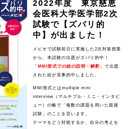
2022年度 東京慈恵
会医科大学医学部2次
試験で【ズバリ的
中】が出ました！
メビオで試験前日に実施した2次対策授業
から、本試験の出題がズバリ的中！
「
MMI形式での絵の説明・解釈
」で出題
された絵が見事的中しました。
MMI形式とはmultiple mini
interview（マルチプル・ミニ・インタビ
ュー）の略で「複数の課題を用いた面接
試験」のことを言います。
テーマをどう対処するか、自分の考えを