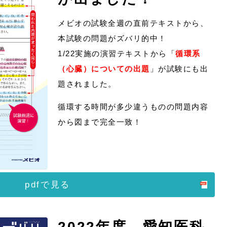
メビオの試験全週の直前テキストから、
本試験の問題がズバリ的中！
1/22実施の演習テキストから「
循環系
（心臓）についての出題
」が試験にも出
題されました。
循環する時間が多少違うものの問題内容
から図まで完全一致！
pdfで見る
2022年度 愛知医科