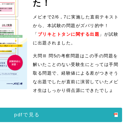
た！
メビオで2/6，7に実施した直前テキスト
から、本試験の問題がズバリ的中！
「
ブリキとトタン
に関する出題
」が試験
に出題されました。
大問Ⅲ 問5の考察問題はこの手の問題を
解いたことのない受験生にとっては手間
取る問題で、経験値による差がつきそう
な出題でしたが直前に演習していたメビ
オ生はしっかり得点源にできたでしょ
pdfで見る